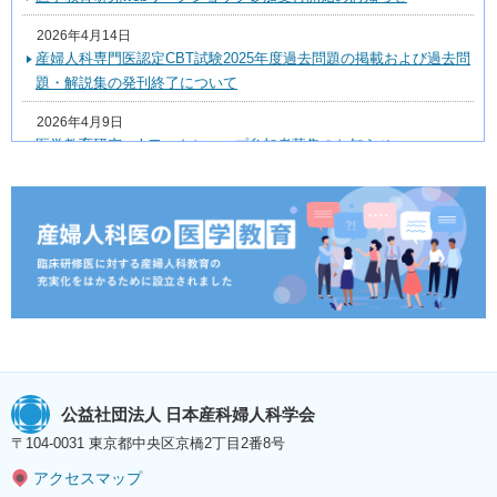
2026年4月14日
産婦人科専門医認定CBT試験2025年度過去問題の掲載および過去問
題・解説集の発刊終了について
2026年4月9日
医学教育研究webワークショップ参加者募集のお知らせ
2026年1月5日
【応募受付開始】医療者教育国際学会抄録作成ワークショップ（日
本医学教育学会研究推進委員会、日本産科婦人科学会教育委員会 合
同企画）参加者募集のお知らせ
2025年10月17日
産科婦人科用語集・用語解説集改訂第5版に関するアンケートご協
力のお願い
2025年2月14日
医学教育研究webワークショップ 参加者募集を締切いたしました
公益社団法人 日本産科婦人科学会
〒104-0031 東京都中央区京橋2丁目2番8号
2025年2月7日
（リマインド）医学教育研究webワークショップ参加受付開始のお
アクセスマップ
知らせ