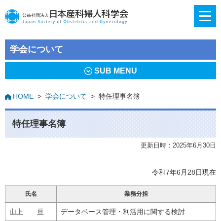
学会について
SUB MENU
HOME
>
学会について
>
特任理事名簿
特任理事名簿
更新日時：2025年6月30日
令和7年6月28日現在
氏名
業務分担
山上 亘
データベース管理・利活用に関する検討