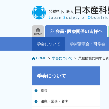
学会について
学術講演会・研修会
HOME
>
学会について
>
業務財務に関する資
学会について
挨拶
組織・業務・名簿