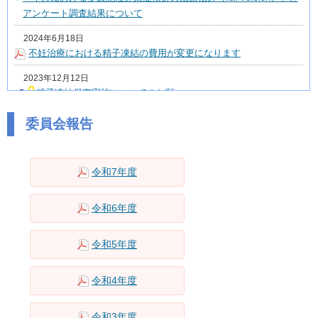
アンケート調査結果について
2024年6月18日
不妊治療における精子凍結の費用が変更になります
2023年12月12日
精子凍結保存実施についてのお願い
2023年12月4日
委員会報告
多囊胞性卵巣症候群に関する全国症例調査の結果と本邦における新
しい診断基準（2024）について
令和7年度
令和6年度
令和5年度
令和4年度
令和3年度