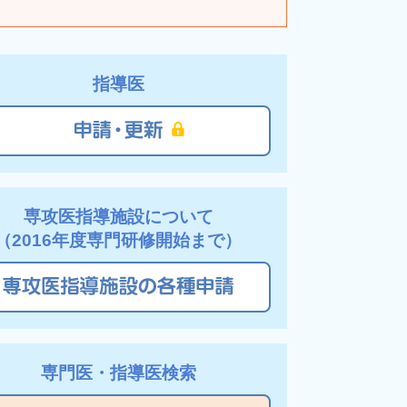
置について
れる日産婦学術講演会での取得単位について
ningでの受講単位の取り扱いについて
指導医
講演会での取得単位について
取り扱いについて
起について
門医認定期間について
専攻医指導施設について
（2016年度専門研修開始まで）
度以降に専門医認定試験を申請するための条件に
専門医・指導医検索