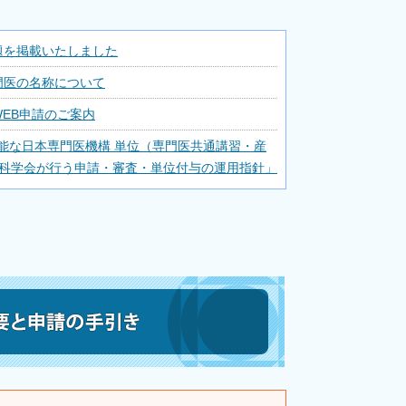
問題を掲載いたしました
門医の名称について
EB申請のご案内
能な日本専門医機構 単位（専門医共通講習・産
科学会が行う申請・審査・単位付与の運用指針」
位取得について
の取得上限撤廃について
単位）の付与終了について
な日本専門医機構 単位（専門医共通講習・産婦
学会が行う申請・審査・単位付与の運用指針の改
科学会専門医制度研修出席証明等の付与について