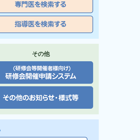
その他
る