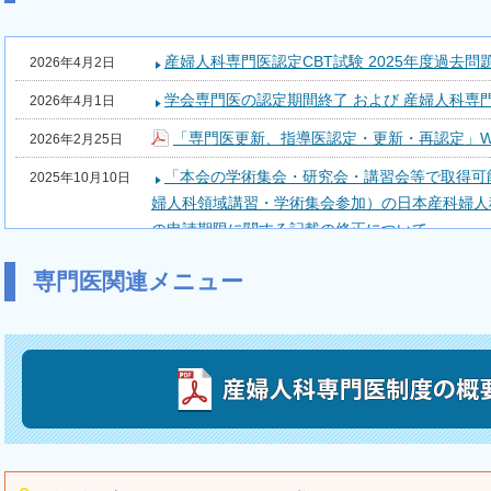
産婦人科専門医認定CBT試験 2025年度過去
2026年4月2日
学会専門医の認定期間終了 および 産婦人科専
2026年4月1日
「専門医更新、指導医認定・更新・再認定」W
2026年2月25日
「本会の学術集会・研究会・講習会等で取得可
2025年10月10日
婦人科領域講習・学術集会参加）の日本産科婦人
の申請期限に関する記載の修正について
第76回日本産科婦人科学会学術講演会での単
2024年3月8日
専門医関連メニュー
専門医制度諸審査でのe-learningによる単位
2023年10月4日
日本産科婦人科学会専門医研修出席証明（学会
2023年10月4日
本会の学術集会・研究会・講習会等で取得可能
2023年10月4日
人科領域講習・学術集会参加）の日本産科婦人科
訂について
第31回日本医学会総会における日本産科婦人
2023年4月19日