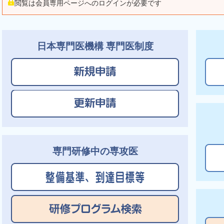
閲覧は会員専用ページへのログインが必要です
2023年度の専門医制度諸審査に関わる特例措
2022年11月1日
専門医更新審査・指導医諸審査申請年に開催さ
2022年10月19日
2022年度の専門医制度諸審査に関わるe-lear
日本専門医機構 専門医制度
2021年12月17日
専門医認定審査申請年に開催される日産婦学術
2021年8月25日
2022年度日産婦学術講演会での単位・実績の
2021年8月25日
研修管理システム アラートメールへの注意喚
2021年7月1日
2020年度産婦人科専門医認定審査合格者の専
2020年12月16日
専攻医の施設区分の解釈について
2020年5月25日
産婦人科専門医制度研修中の専攻医が2021年
専門研修中の専攻医
2019年9月2日
ついて
専門医制度の審査料･登録料の改定について
2019年7月5日