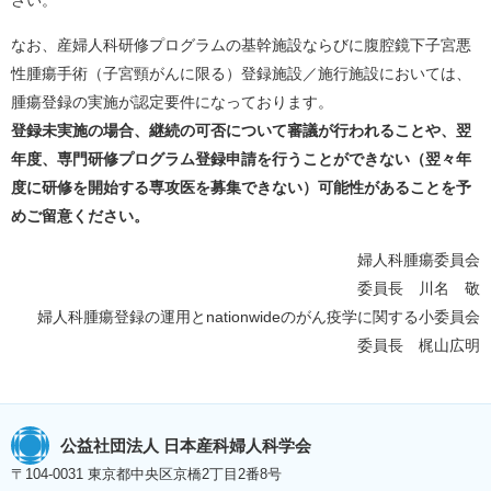
さい。
なお、産婦人科研修プログラムの基幹施設ならびに腹腔鏡下子宮悪
性腫瘍手術（子宮頸がんに限る）登録施設／施行施設においては、
腫瘍登録の実施が認定要件になっております。
登録未実施の場合、継続の可否について審議が行われることや、翌
年度、専門研修プログラム登録申請を行うことができない（翌々年
度に研修を開始する専攻医を募集できない）可能性があることを予
めご留意ください。
婦人科腫瘍委員会
委員長 川名 敬
婦人科腫瘍登録の運用とnationwideのがん疫学に関する小委員会
委員長 梶山広明
公益社団法人 日本産科婦人科学会
〒104-0031 東京都中央区京橋2丁目2番8号