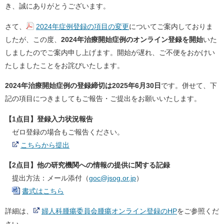
き、誠にありがとうございます。
さて、
2024年症例登録の項目の変更
についてご案内しておりま
したが、この度、
2024年治療開始症例のオンライン登録を開始
いた
しましたのでご案内申し上げます。開始が遅れ、ご不便をおかけい
たしましたことをお詫びいたします。
2024年治療開始症例の登録締切は2025年6月30日
です。併せて、下
記の項目につきましてもご報告・ご提出をお願いいたします。
【1点目】登録入力状況報告
ゼロ登録の場合もご報告ください。
こちらから提出
【2点目】他の研究機関への情報の提供に関する記録
提出方法：メール添付（
goc@jsog.or.jp
）
書式はこちら
詳細は、
婦人科腫瘍委員会腫瘍オンライン登録のHP
をご参照くだ