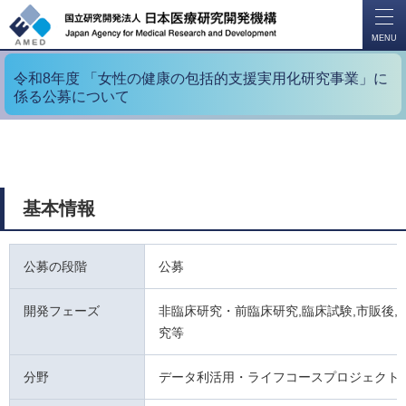
開
く
MENU
令和8年度 「女性の健康の包括的支援実用化研究事業」に
係る公募について
基本情報
公募の段階
公募
開発フェーズ
非臨床研究・前臨床研究,臨床試験,市販後,
究等
分野
データ利活用・ライフコースプロジェクト,