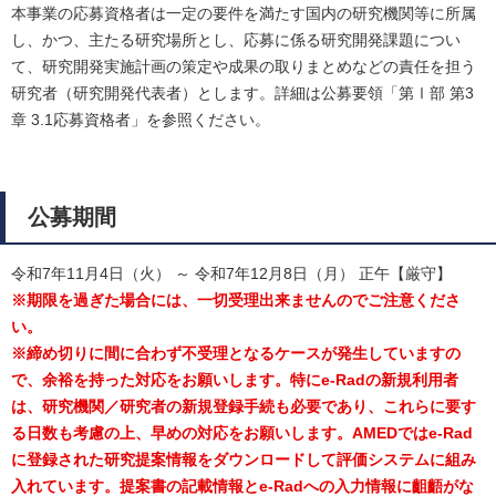
本事業の応募資格者は一定の要件を満たす国内の研究機関等に所属
し、かつ、主たる研究場所とし、応募に係る研究開発課題につい
て、研究開発実施計画の策定や成果の取りまとめなどの責任を担う
研究者（研究開発代表者）とします。詳細は公募要領「第Ⅰ部 第3
章 3.1応募資格者」を参照ください。
公募期間
令和7年11月4日（火） ～ 令和7年12月8日（月） 正午【厳守】
※期限を過ぎた場合には、一切受理出来ませんのでご注意くださ
い。
※締め切りに間に合わず不受理となるケースが発生していますの
で、余裕を持った対応をお願いします。特にe-Radの新規利用者
は、研究機関／研究者の新規登録手続も必要であり、これらに要す
る日数も考慮の上、早めの対応をお願いします。AMEDではe-Rad
に登録された研究提案情報をダウンロードして評価システムに組み
入れています。提案書の記載情報とe-Radへの入力情報に齟齬がな