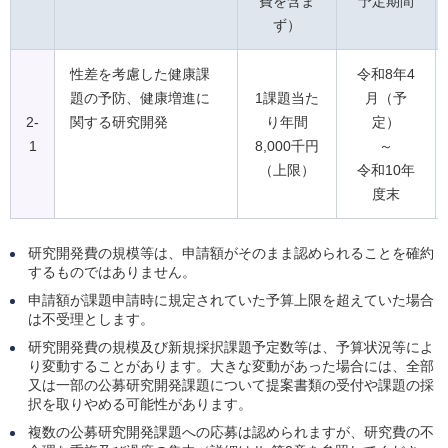
費を含ま
予定期間
ず）
性差を考慮した健康課
令和8年4
題の予防、健康増進に
1課題当た
月（予
2-
関する研究開発
り年間
定）
1
8,000千円
～
（上限）
令和10年
度末
研究開発費の規模等は、申請額がそのまま認められることを確約
するものではありません。
申請額が課題申請時に規定されていた予算上限を超えていた場合
は不受理とします。
研究開発費の規模及び新規採択課題予定数等は、予算状況等によ
り変動することがあります。大きな変動があった場合には、全部
又は一部の公募研究開発課題について提案書類の受付や課題の採
択を取りやめる可能性があります。
複数の公募研究開発課題への応募は認められますが、研究費の不