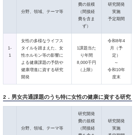
費の規模
研究開発
分野、領域、テーマ等
（間接経
実施
費を含ま
予定期間
ず）
女性の多様なライフス
令和8年4
1-
タイルを踏まえた、女
1課題当た
月（予
1
性ホルモン等の影響に
り年間
定）
よる健康課題の予防や
8,000千円
～
健康増進に資する研究
（上限）
令和10年
開発
度末
2．男女共通課題のうち特に女性の健康に資する研究
研究開発
費の規模
研究開発
分野、領域、テーマ等
（間接経
実施