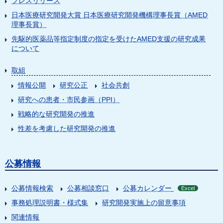
プレスリリース
日本医療研究開発大賞 日本医療研究開発機構理事長賞（AMED
理事長賞）
先駆的医薬品等指定制度の指定を受けたAMED支援の研究成果
について
取組
情報公開
研究公正
社会共創
研究への患者・市民参画（PPI）
戦略的な研究開発の推進
性差を考慮した研究開発の推進
公募情報
公募情報検索
公募相談窓口
公募カレンダー
Excel
事務処理説明書・様式集
研究開発実施上の留意事項
関連情報