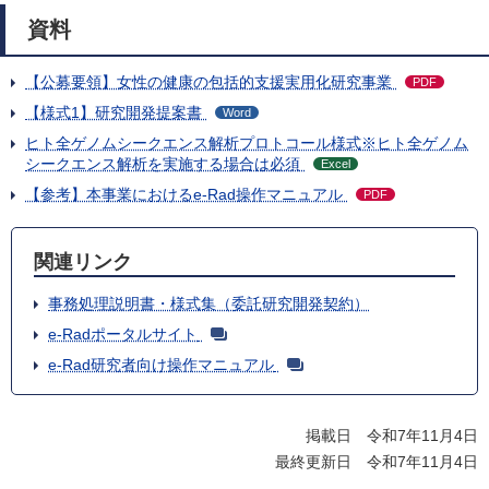
資料
【公募要領】女性の健康の包括的支援実用化研究事業
PDF
【様式1】研究開発提案書
Word
ヒト全ゲノムシークエンス解析プロトコール様式※ヒト全ゲノム
シークエンス解析を実施する場合は必須
Excel
【参考】本事業におけるe-Rad操作マニュアル
PDF
関連リンク
事務処理説明書・様式集（委託研究開発契約）
e-Radポータルサイト
e-Rad研究者向け操作マニュアル
掲載日 令和7年11月4日
最終更新日 令和7年11月4日