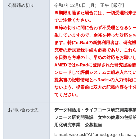
公募締め切り
令和7年12月8日（月） 正午【厳守】
※期限を過ぎた場合には、一切受理出来ま
でご注意ください。
※締め切りに間に合わず不受理となるケー
生していますので、余裕を持った対応をお
ます。特にe-Radの新規利用者は、研究機
究者の新規登録手続も必要であり、これら
る日数も考慮の上、早めの対応をお願いし
AMEDではe-Radに登録された研究提案情
ンロードして評価システムに組み入れてい
提案書の記載情報とe-Radへの入力情報に
ないよう、提案前に双方の記載内容を十分
てください。
お問い合わせ先
データ利活用・ライフコース研究開発事業
フコース研究開発課
女性の健康の包括的
用化研究事業
公募担当
E-mail: wise-ask”AT”amed.go.jp（E-mail