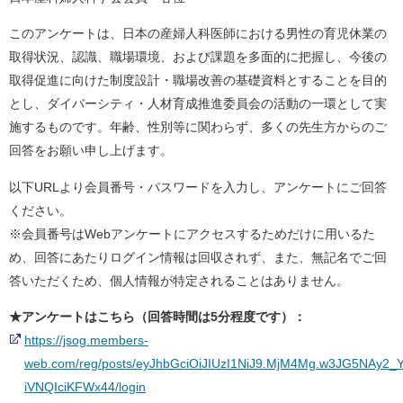
このアンケートは、日本の産婦人科医師における男性の育児休業の
取得状況、認識、職場環境、および課題を多面的に把握し、今後の
取得促進に向けた制度設計・職場改善の基礎資料とすることを目的
とし、ダイバーシティ・人材育成推進委員会の活動の一環として実
施するものです。年齢、性別等に関わらず、多くの先生方からのご
回答をお願い申し上げます。
以下URLより会員番号・パスワードを入力し、アンケートにご回答
ください。
※会員番号はWebアンケートにアクセスするためだけに用いるた
め、回答にあたりログイン情報は回収されず、また、無記名でご回
答いただくため、個人情報が特定されることはありません。
★アンケートはこちら（回答時間は5分程度です）：
https://jsog.members-
web.com/reg/posts/eyJhbGciOiJIUzI1NiJ9.MjM4Mg.w3JG5NAy2_
iVNQIciKFWx44/login