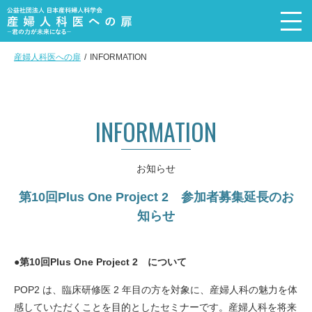
産婦人科医への扉
INFORMATION
トップページ
Top page
メッセージ
INFORMATION
Message
産婦人科を選ぶ理由
Reason
お知らせ
産婦人科医の4職種+α
第10回Plus One Project 2 参加者募集延長のお
Subspecialty
知らせ
活動内容
Recruit event
産婦人科医の声
●第10回Plus One Project 2 について
Doctor’s voice
POP2 は、臨床研修医 2 年目の方を対象に、産婦人科の魅力を体
産婦人科医の実態
感していただくことを目的としたセミナーです。産婦人科を将来
DATA