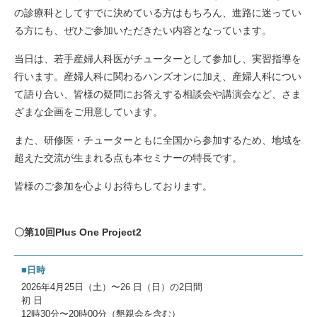
の診療科としてすでに決めている方はもちろん、進路に迷ってい
委員会について
る方にも、ぜひご参加いただきたい内容となっています。
About us
当日は、若手産婦人科医がチューターとして参加し、実習指導を
お知らせ
行います。産婦人科に関わるハンズオンに加え、産婦人科につい
Information
て語り合い、皆様の疑問にお答えする相談会や講演会など、さま
お問い合わせ
ざまな企画をご用意しています。
Contact
ダウンロード
また、研修医・チューターともに全国から参加するため、地域を
Download
超えた交流が生まれる点も本セミナーの特長です。
THANKS
皆様のご参加を心よりお待ちしております。
THANKS
サイトマップ
Site map
〇第10回Plus One Project2
■日時
2026年4月25日（土）〜26 日（日）の2日間
初 日
12時30分〜20時00分（懇親会を含む）