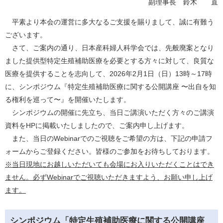
副理事長 鈴木 直
平素より本会の運営に多大なるご支援を賜りまして、誠に有難う
ございます。
さて、ご案内の通り、日本産科婦人科学会では、先般廃案となり
ました提供型特定生殖補助医療を必要とする方々に対して、良質な
医療を提供することを志向して、2026年2月1日（日）13時～17時
に、シンポジウム『特定生殖補助医療に関する公開講座 〜出自を知
る権利を巡って〜』を開催いたします。
シンポジウムの開催に先立ち、当日ご講演いただく方々のご講演
資料をHPに掲載いたしましたので、ご案内申し上げます。
また、当日のWebinarでのご視聴をご希望の方は、下記の申請フ
ォームからご登録ください。皆様のご参加をお待ちしております。
※当日現地にお越しいただいても会場にお入りいただくことはでき
ません。必ずWebinarでご視聴いただきますよう、お願い申し上げ
ます。
シンポジウム「特定生殖補助医療に関する公開講座