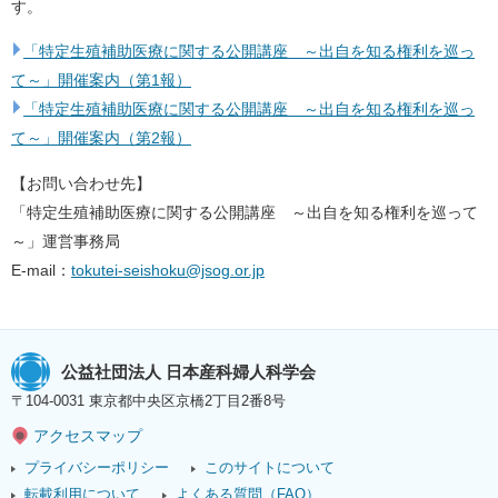
す。
「特定生殖補助医療に関する公開講座 ～出自を知る権利を巡っ
て～」開催案内（第1報）
「特定生殖補助医療に関する公開講座 ～出自を知る権利を巡っ
て～」開催案内（第2報）
【お問い合わせ先】
「特定生殖補助医療に関する公開講座 ～出自を知る権利を巡って
～」運営事務局
E-mail：
tokutei-seishoku@jsog.or.jp
公益社団法人 日本産科婦人科学会
〒104-0031 東京都中央区京橋2丁目2番8号
アクセスマップ
プライバシーポリシー
このサイトについて
転載利用について
よくある質問（FAQ）