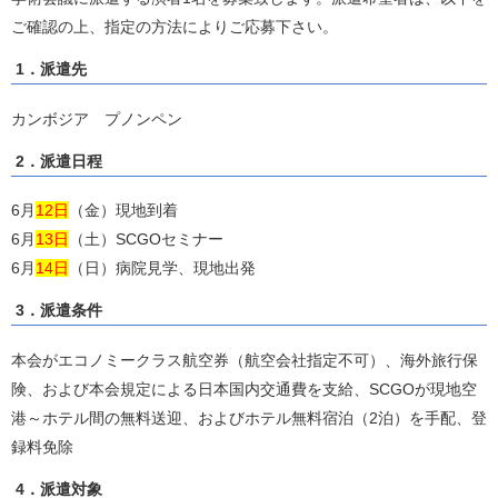
ご確認の上、指定の方法によりご応募下さい。
1．派遣先
カンボジア プノンペン
2．派遣日程
6月
12日
（金）現地到着
6月
13日
（土）SCGOセミナー
6月
14日
（日）病院見学、現地出発
3．派遣条件
本会がエコノミークラス航空券（航空会社指定不可）、海外旅行保
険、および本会規定による日本国内交通費を支給、SCGOが現地空
港～ホテル間の無料送迎、およびホテル無料宿泊（2泊）を手配、登
録料免除
4．派遣対象