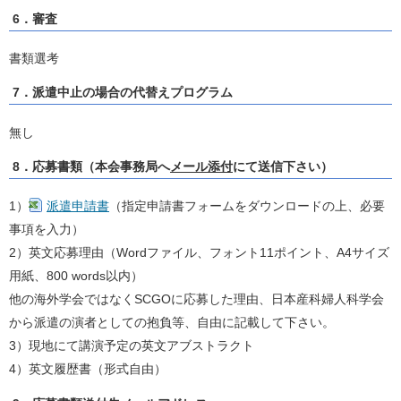
6．審査
書類選考
7．派遣中止の場合の代替えプログラム
無し
8．応募書類（本会事務局へ
メール添付
にて送信下さい）
1）
派遣申請書
（指定申請書フォームをダウンロードの上、必要
事項を入力）
2）英文応募理由（Wordファイル、フォント11ポイント、A4サイズ
用紙、800 words以内）
他の海外学会ではなくSCGOに応募した理由、日本産科婦人科学会
から派遣の演者としての抱負等、自由に記載して下さい。
3）現地にて講演予定の英文アブストラクト
4）英文履歴書（形式自由）