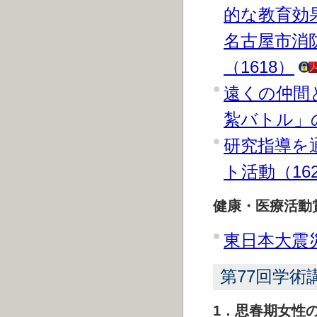
的な教育効
名古屋市消
（1618）
遠くの仲間
紮バトル」の
研究指導を
ト活動（16
健康・医療活動
東日本大震災
第77回学
1．思春期女性の