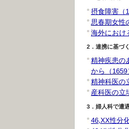
摂食障害（1
思春期女性の
海外における
2．連携に基づ
精神疾患の
から（1659
精神科医の立
産科医の立場
3．婦人科で遭遇
46,XX性分