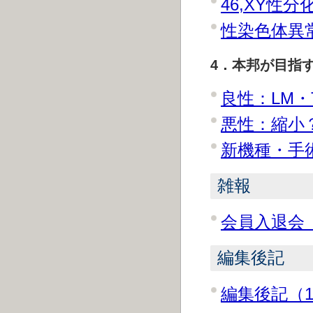
46,XY性分
性染色体異常
4．本邦が目指すべきM
良性：LM・T
悪性：縮小？
新機種・手術
雑報
会員入退会（
編集後記
編集後記（1