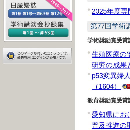
2025年度
第77回学術
学術奨励賞受賞
生殖医療の
研究の成果と
p53変異
（1604）
教育奨励賞受賞
愛知県にお
普及推進の取り