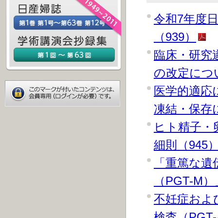
令和7年度
（939）
臨床・研究
の改定につい
医学的適応
凍結・保存に
ヒト精子・
細則（945
「重篤な遺
（PGT-M
不妊症およ
検査（PGT