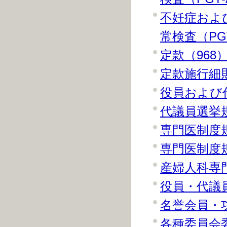
不妊症およ
常検査（PG
定款（968
定款施行細則
役員および
代議員選挙規
専門医制度規
専門医制度規
産婦人科専
役員・代議員
名誉会員・功
各種委員会委