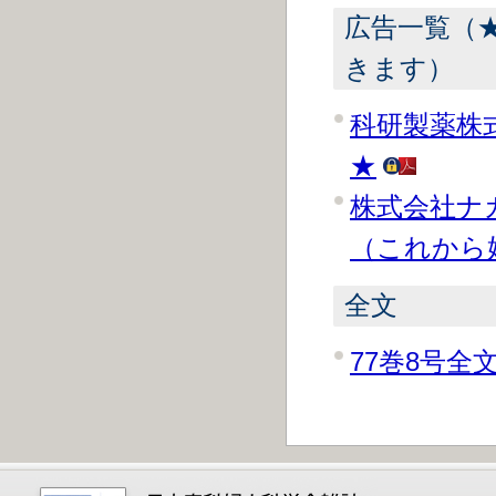
広告一覧（
きます）
科研製薬株
★
株式会社ナ
（これから
全文
77巻8号全