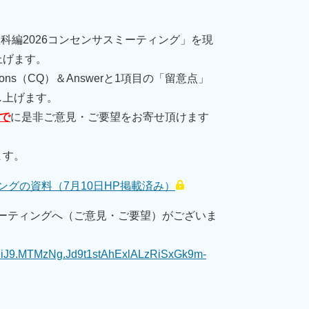
科編2026コンセンサスミーティング」を現
上げます。
ions（CQ）＆Answerと1項目の「留意点」
し上げます。
まで
に是非ご意見・ご要望をお寄せ頂けます
ます。
ングの資料（7月10日HP掲載済み）
ミーティングへ（ご意見・ご要望）がございま
I1NiJ9.MTMzNg.Jd9t1stAhExlALzRiSxGk9m-