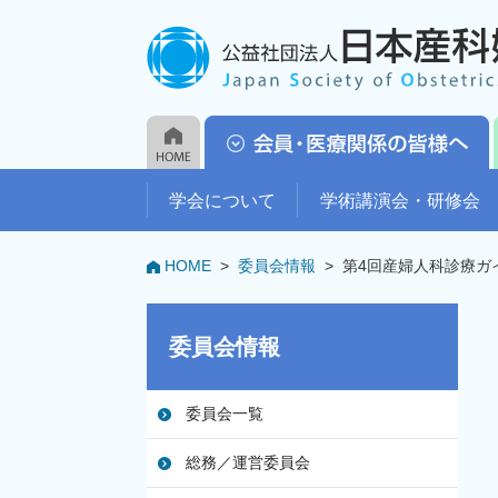
学会について
学術講演会・研修会
HOME
>
委員会情報
>
第4回産婦人科診療ガ
委員会情報
委員会一覧
総務／運営委員会