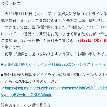
会員 各位
令和7年7月15日（火）「第4回産婦人科診療ガイドライン産
地開催致しました。ご参加頂きました先生には深く御礼申し
つきましては、当日検討致しました17項目のClinical Quest
について、ご意見・ご要望をお伺いさせて頂きたくお願い申
ご参加頂けなかった先生も資料をご覧頂き、
7月23日（水）
と幸いです。
何卒ご理解とご協力を賜りますよう宜しくお願い申し上げ
■
第4回診療ガイドライン産科編2026コンセンサスミーティ
■第4回産婦人科診療ガイドライン産科編2026コンセンサス
したら下記URLよりお送り下さい
https://jsog.members-web.com/reg/posts/eyJhbGciOiJIUz
VyuqugBVw4rm-iGXL5A/login
診療ガイドライン運営委員会