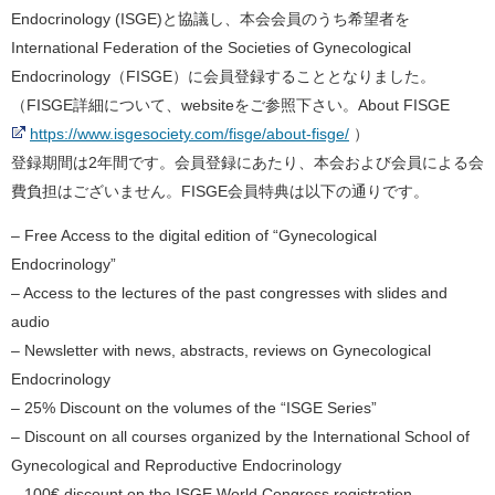
Endocrinology (ISGE)と協議し、本会会員のうち希望者を
International Federation of the Societies of Gynecological
Endocrinology（FISGE）に会員登録することとなりました。
（FISGE詳細について、websiteをご参照下さい。About FISGE
https://www.isgesociety.com/fisge/about-fisge/
）
登録期間は2年間です。会員登録にあたり、本会および会員による会
費負担はございません。FISGE会員特典は以下の通りです。
– Free Access to the digital edition of “Gynecological
Endocrinology”
– Access to the lectures of the past congresses with slides and
audio
– Newsletter with news, abstracts, reviews on Gynecological
Endocrinology
– 25% Discount on the volumes of the “ISGE Series”
– Discount on all courses organized by the International School of
Gynecological and Reproductive Endocrinology
– 100€ discount on the ISGE World Congress registration