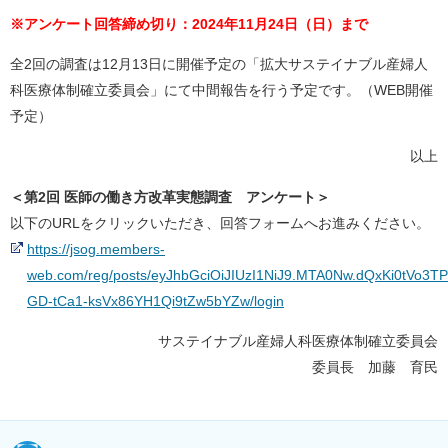
※アンケート回答締め切り：2024年11月24日（日）まで
全2回の調査は12月13日に開催予定の「拡大サステイナブル産婦人
科医療体制確立委員会」にて中間報告を行う予定です。（WEB開催
予定）
以上
＜第2回 医師の働き方改革実態調査 アンケート＞
以下のURLをクリックいただき、回答フォームへお進みください。
https://jsog.members-
web.com/reg/posts/eyJhbGciOiJIUzI1NiJ9.MTA0Nw.dQxKi0tVo3T
GD-tCa1-ksVx86YH1Qi9tZw5bYZw/login
サステイナブル産婦人科医療体制確立委員会
委員長 加藤 育民