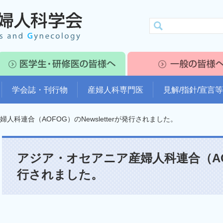
学会誌・刊行物
産婦人科専門医
見解/指針/宣言等
人科連合（AOFOG）のNewsletterが発行されました。
アジア・オセアニア産婦人科連合（AOFO
行されました。