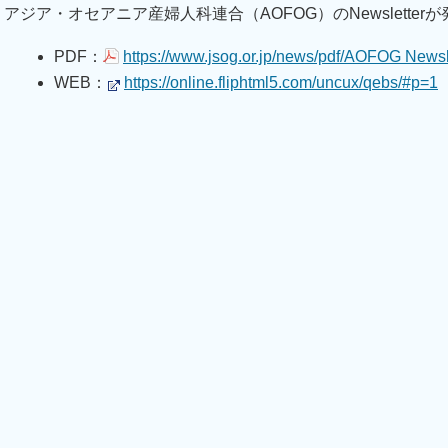
アジア・オセアニア産婦人科連合（AOFOG）のNewsletter
PDF：
https://www.jsog.or.jp/news/pdf/AOFOG Newsl
WEB：
https://online.fliphtml5.com/uncux/qebs/#p=1