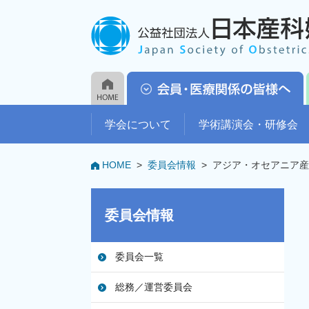
学会について
学術講演会・研修会
HOME
>
委員会情報
>
アジア・オセアニア産婦
委員会情報
委員会一覧
総務／運営委員会