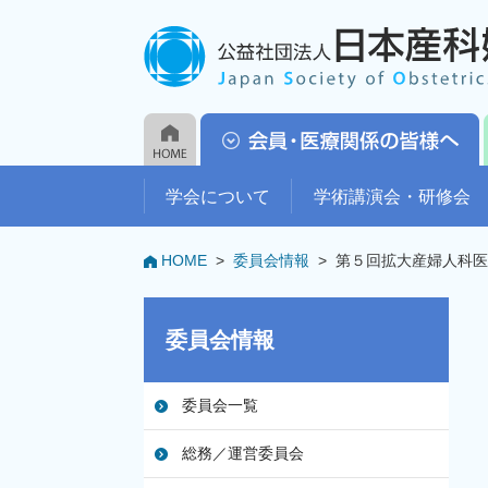
学会について
学術講演会・研修会
HOME
>
委員会情報
>
第５回拡大産婦人科医
委員会情報
委員会一覧
総務／運営委員会