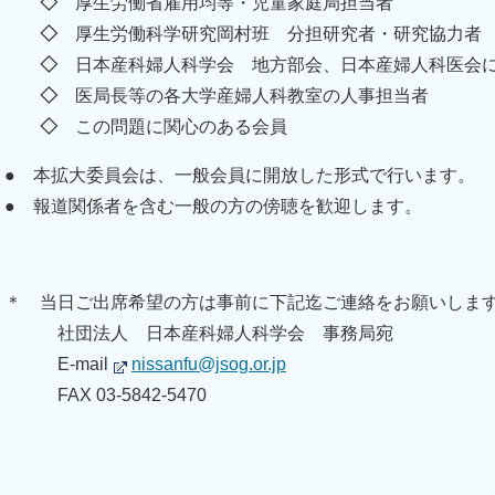
◇
厚生労働省雇用均等・児童家庭局担当者
◇
厚生労働科学研究岡村班 分担研究者・研究協力者
◇
日本産科婦人科学会 地方部会、日本産婦人科医会
◇
医局長等の各大学産婦人科教室の人事担当者
◇
この問題に関心のある会員
● 本拡大委員会は、一般会員に開放した形式で行います。
● 報道関係者を含む一般の方の傍聴を歓迎します。
＊ 当日ご出席希望の方は事前に下記迄ご連絡をお願いしま
社団法人 日本産科婦人科学会 事務局宛
E-mail
nissanfu@jsog.or.jp
FAX 03-5842-5470