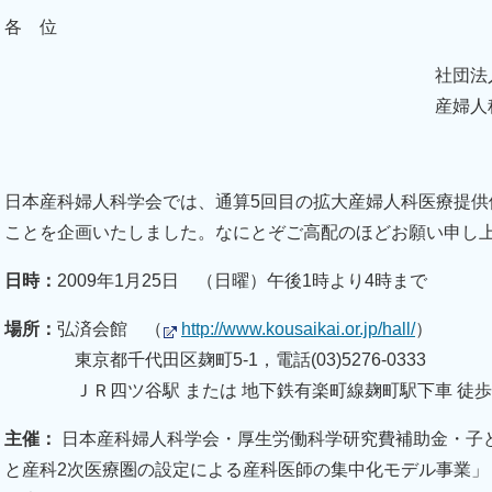
各 位
社団法
産婦人
日本産科婦人科学会では、通算5回目の拡大産婦人科医療提供
ことを企画いたしました。なにとぞご高配のほどお願い申し
日時：
2009年1月25日 （日曜）午後1時より4時まで
場所：
弘済会館 （
http://www.kousaikai.or.jp/hall/
）
東京都千代田区麹町5-1，電話(03)5276-0333
ＪＲ四ツ谷駅 または 地下鉄有楽町線麹町駅下車 徒歩
主催：
日本産科婦人科学会・厚生労働科学研究費補助金・子
と産科2次医療圏の設定による産科医師の集中化モデル事業」