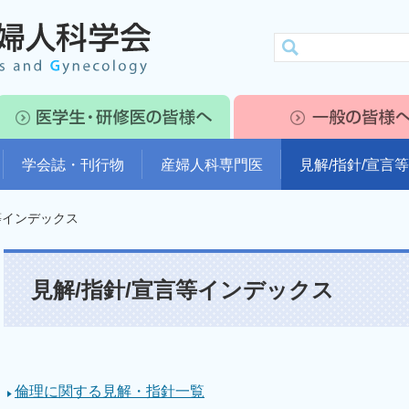
学会誌・刊行物
産婦人科専門医
見解/指針/宣言等
等インデックス
見解/指針/宣言等インデックス
倫理に関する見解・指針一覧