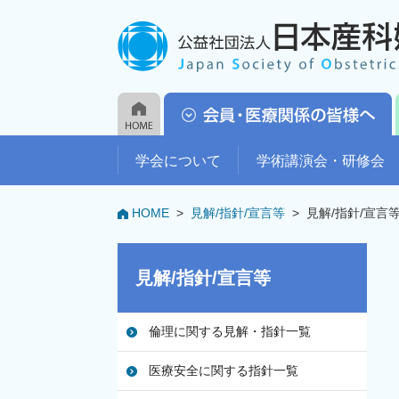
学会について
学術講演会・研修会
HOME
>
見解/指針/宣言等
>
見解/指針/宣言
見解/指針/宣言等
倫理に関する見解・指針一覧
医療安全に関する指針一覧