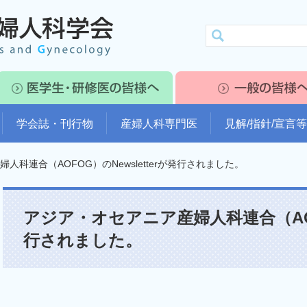
学会誌・刊行物
産婦人科専門医
見解/指針/宣言等
人科連合（AOFOG）のNewsletterが発行されました。
アジア・オセアニア産婦人科連合（AOFO
行されました。