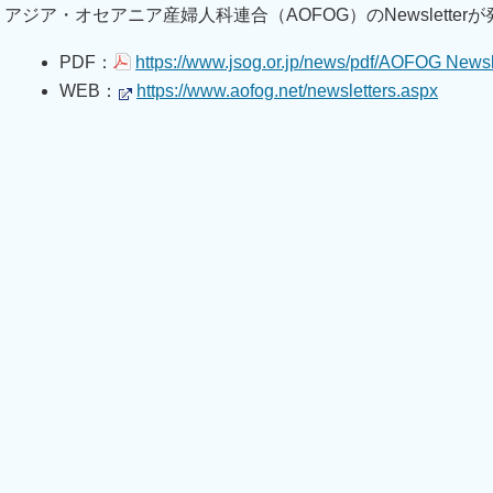
アジア・オセアニア産婦人科連合（AOFOG）のNewsletter
PDF：
https://www.jsog.or.jp/news/pdf/AOFOG Newsl
WEB：
https://www.aofog.net/newsletters.aspx