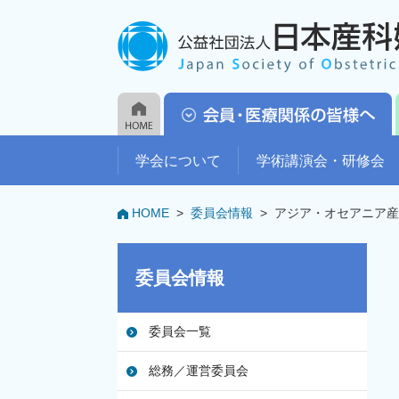
学会について
学術講演会・研修会
HOME
>
委員会情報
>
アジア・オセアニア産婦
委員会情報
委員会一覧
総務／運営委員会