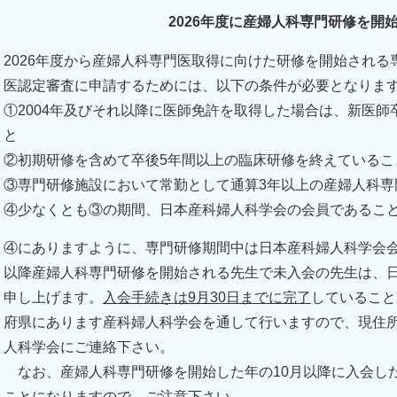
2026年度に産婦人科専門研修を開
2026年度から産婦人科専門医取得に向けた研修を開始され
医認定審査に申請するためには、以下の条件が必要となりま
①2004年及びそれ以降に医師免許を取得した場合は、新医
と
②初期研修を含めて卒後5年間以上の臨床研修を終えているこ
③専門研修施設において常勤として通算3年以上の産婦人科専
④少なくとも③の期間、日本産科婦人科学会の会員であるこ
④にありますように、専門研修期間中は日本産科婦人科学会会
以降産婦人科専門研修を開始される先生で未入会の先生は、
申し上げます。
入会手続きは9月30日までに完了
していること
府県にあります産科婦人科学会を通して行いますので、現住
人科学会にご連絡下さい。
なお、産婦人科専門研修を開始した年の10月以降に入会し
ことになりますので、ご注意下さい。