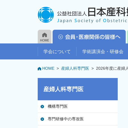
学会について
学術講演会・研修会
HOME
>
産婦人科専門医
>
2026年度に産
産婦人科専門医
機構専門医
専門研修中の専攻医