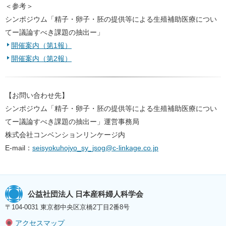
＜参考＞
シンポジウム「精子・卵子・胚の提供等による⽣殖補助医療につい
てー議論すべき課題の抽出ー」
開催案内（第1報）
開催案内（第2報）
【お問い合わせ先】
シンポジウム「精子・卵子・胚の提供等による⽣殖補助医療につい
てー議論すべき課題の抽出ー」運営事務局
株式会社コンベンションリンケージ内
E-mail：
seisyokuhojyo_sy_jsog@c-linkage.co.jp
公益社団法人 日本産科婦人科学会
〒104-0031 東京都中央区京橋2丁目2番8号
アクセスマップ