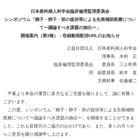
日本産科婦人科学会臨床倫理監理委員会
シンポジウム「精子・卵子・胚の提供等による⽣殖補助医療につい
てー議論すべき課題の抽出ー」
開催案内（第3報）：収録動画配信URLのお知らせ
公益社団法人 日本産科婦人科学会
理事長 木村 正
臨床倫理監理委員会 委員長 三上幹男
同 副委員長 鈴木 直
主務幹事 佐藤健二
平素より本会の運営に多大なるご支援を賜りまして、誠に有難う
ございます。
この度、シンポジウム「精子・卵子・胚の提供等による⽣殖補助
医療についてー議論すべき課題の抽出ー」を開催することができま
した。これも皆様方のご協力のおかげであり、また、多くの方々か
らご意見を賜り感謝申し上げます。