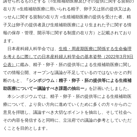
講ぜられるものとする（○生殖補助医療及びその提供に関する規制の
在り方 ○生殖補助医療に用いられる精子、卵子又は胚の提供又はあ
っせんに関する規制の在り方 ○生殖補助医療の提供を受けた者、精
子又は卵子の提供者及び生殖補助医療により生まれた子に関する情
報の保存・管理、開示等に関する制度の在り方）と記載されており
ます。
日本産科婦人科学会では、
生殖・周産期医療に関係する生命倫理
を考えるに際しての日本産科婦人科学会の基本姿勢（2022年3月9日
公表）
に鑑み、精⼦・卵⼦・胚の提供等による⽣殖補助医療に関し
ての情報公開、オープンな議論が不足しているのではないかとの判
断のもと、
「シンポジウム：精子・卵⼦・胚の提供等による生殖補
助医療についてー議論すべき課題の抽出ー」
を計画いたしました。
本シンポジウムでは、精子・卵子・胚の提供等による生殖補助医
療について、より良い方向に進めていくために多くの方々からのご
意見を拝聴し、議論すべき大切なポイントを抽出し、そして社会へ
その内容を発信すると同時に、立法府での議論の参考としていただ
くことを目的とします。