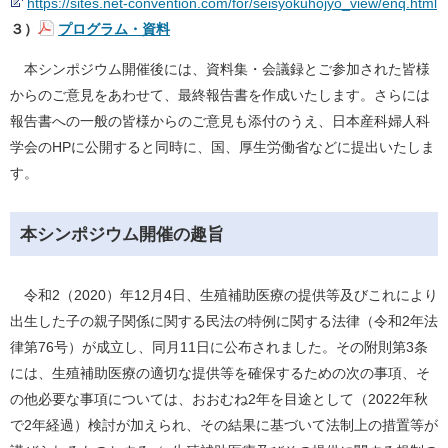
https://sites.net-convention.com/for/seisyokuhojyo_view/enq.html
３）
プログラム・資料
本シンポジウム開催後には、資料集・会議録とご参加された皆様
からのご意見をあわせて、最終報告書を作成いたします。さらには
報告書への一般の皆様からのご意見も添付のうえ、日本産科婦人科
学会のHPに公開すると同時に、国、厚生労働省などに提出いたしま
す。
本シンポジウム開催の趣旨
令和2（2020）年12月4日、生殖補助医療の提供等及びこれにより
出生した子の親子関係に関する民法の特例に関する法律（令和2年法
律第76号）が成立し、同月11日に公布されました。その附則第3条
には、生殖補助医療の適切な提供等を確保するための次の事項、そ
の他必要な事項については、おおむね2年を目途として（2022年秋
で2年経過）検討が加えられ、その結果に基づいて法制上の措置等が