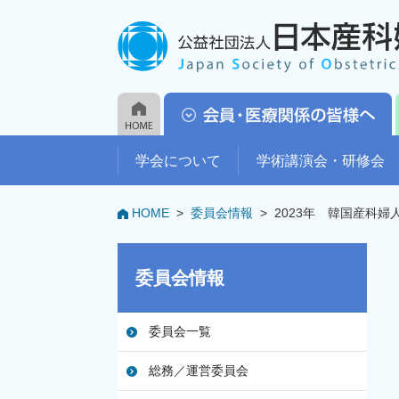
学会について
学術講演会・研修会
HOME
>
委員会情報
>
2023年 韓国産科
委員会情報
委員会一覧
総務／運営委員会