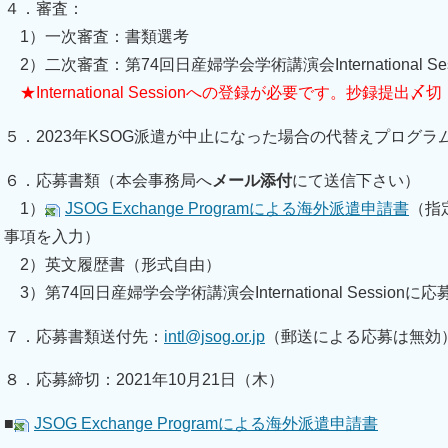
４．審査：
1）一次審査：書類選考
2）二次審査：第74回日産婦学会学術講演会International 
★International Sessionへの登録が必要です。抄録提出〆
５．2023年KSOG派遣が中止になった場合の代替えプログラ
６．応募書類（本会事務局へ
メール添付
にて送信下さい）
1）
JSOG Exchange Programによる海外派遣申請書
（指
事項を入力）
2）英文履歴書（形式自由）
3）第74回日産婦学会学術講演会International Sessi
７．応募書類送付先：
intl@jsog.or.jp
（郵送による応募は無効
８．応募締切：2021年10月21日（木）
■
JSOG Exchange Programによる海外派遣申請書