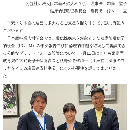
公益社団法人日本産科婦人科学会 理事長 加藤 聖子
臨床倫理監理委員会 委員長 鈴木 直
平素より本会の運営に多大なるご支援を賜りまして、誠に有難う
ございます。
日本産科婦人科学会では、遺伝性疾患を対象とした着床前遺伝学
的検査（PGT-M）の年次報告並びに倫理的課題を継続して審議でき
る公的なプラットフォーム設置について、7月11日にこども家庭庁
成育局の木庭愛母子保健課長と秋野公造代議士（生殖補助医療の在
り方を考える議員連盟幹事長）にその必要性を訴えてまいりまし
た。