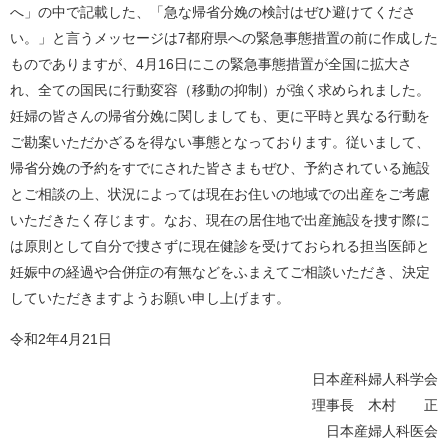
へ」の中で記載した、「急な帰省分娩の検討はぜひ避けてくださ
い。」と言うメッセージは7都府県への緊急事態措置の前に作成した
ものでありますが、4月16日にこの緊急事態措置が全国に拡大さ
れ、全ての国民に行動変容（移動の抑制）が強く求められました。
妊婦の皆さんの帰省分娩に関しましても、更に平時と異なる行動を
ご勘案いただかざるを得ない事態となっております。従いまして、
帰省分娩の予約をすでにされた皆さまもぜひ、予約されている施設
とご相談の上、状況によっては現在お住いの地域での出産をご考慮
いただきたく存じます。なお、現在の居住地で出産施設を捜す際に
は原則として自分で捜さずに現在健診を受けておられる担当医師と
妊娠中の経過や合併症の有無などをふまえてご相談いただき、決定
していただきますようお願い申し上げます。
令和2年4月21日
日本産科婦人科学会
理事⾧ 木村 正
日本産婦人科医会