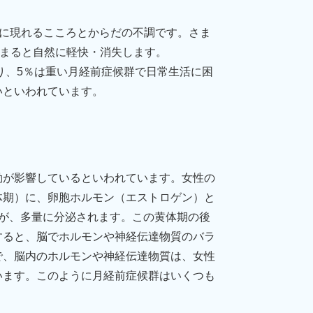
、月経の前に現れるこころとからだの不調です。さま
始まると自然に軽快・消失します。
り、5％は重い月経前症候群で日常生活に困
いといわれています。
動が影響しているといわれています。女性の
体期）に、卵胞ホルモン（エストロゲン）と
が、多量に分泌されます。この黄体期の後
すると、脳でホルモンや神経伝達物質のバラ
で、脳内のホルモンや神経伝達物質は、女性
います。このように月経前症候群はいくつも