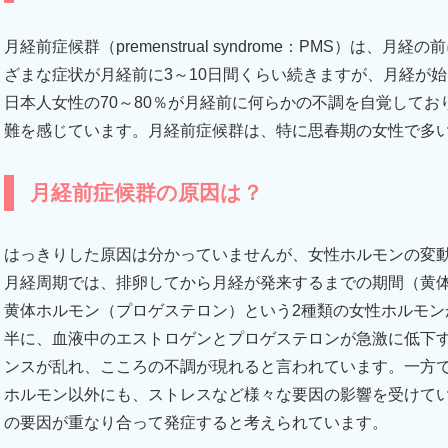
月経前症候群（premenstrual syndrome：PMS）は
ざまな症状が月経前に3～10日間くらい続きますが、月経が
日本人女性の70～80％が月経前に何らかの不調を自覚してお
難を感じています。月経前症候群は、特に思春期の女性で多
月経前症候群の原因は？
はっきりした原因は分かっていませんが、女性ホルモンの変
月経周期では、排卵してから月経が発来するまでの期間（黄
黄体ホルモン（プロゲステロン）という2種類の女性ホルモン
半に、血液中のエストロゲンとプロゲステロンが急激に低下
ンスが乱れ、こころの不調が現れると言われています。一方
ホルモン以外にも、ストレスなど様々な要因の影響を受けて
の要因が重なり合って発症すると考えられています。